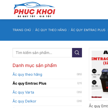
Bỏ
qua
nội
dung
TRANG CHỦ
/
ẮC QUY THEO HÃNG
/
ẮC QUY EMTRAC PLUS
Tìm
kiếm:
Danh mục sản phẩm
Ắc quy theo hãng
(95)
Ắc quy Emtrac Plus
(21)
Ắc quy Varta
(35)
Ắc quy Delkor
(26)
Ắc quy Emt