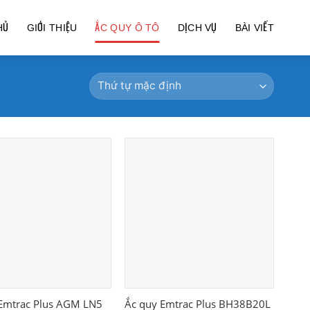
HỦ
GIỚI THIỆU
ẮC QUY Ô TÔ
DỊCH VỤ
BÀI VIẾT
Emtrac Plus AGM LN5
Ắc quy Emtrac Plus BH38B20L