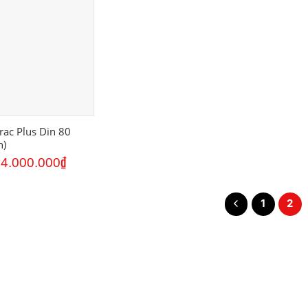
rac Plus Din 80
h)
Giá
Giá
4.000.000
₫
gốc
hiện
là:
tại
4.500.000₫.
là:
4.000.000₫.
1
2