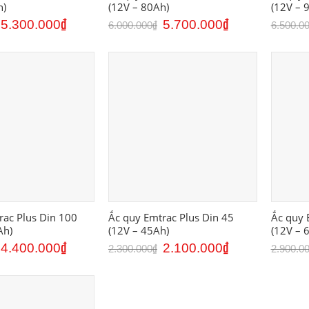
h)
(12V – 80Ah)
(12V – 
Giá
Giá
Giá
Giá
5.300.000
₫
5.700.000
₫
6.000.000
₫
6.500.0
gốc
hiện
gốc
hiện
là:
tại
là:
tại
5.500.000₫.
là:
6.000.000₫.
là:
5.300.000₫.
5.700.000₫.
rac Plus Din 100
Ắc quy Emtrac Plus Din 45
Ắc quy 
Ah)
(12V – 45Ah)
(12V – 
Giá
Giá
Giá
Giá
4.400.000
₫
2.100.000
₫
2.300.000
₫
2.900.0
gốc
hiện
gốc
hiện
là:
tại
là:
tại
4.800.000₫.
là:
2.300.000₫.
là:
4.400.000₫.
2.100.000₫.