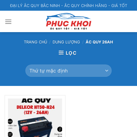
Bỏ
ĐẠI LÝ ẮC QUY BẮC NINH - ẮC QUY CHÍNH HÃNG - GIÁ TỐT
qua
nội
dung
TRANG CHỦ
/
DUNG LƯỢNG
/
ẮC QUY 26AH
LỌC