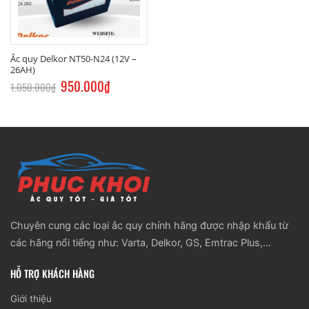
Ắc quy Delkor NT50-N24 (12V –
26AH)
Giá
950.000
₫
Giá
1.050.000
₫
gốc
hiện
là:
tại
1.050.000₫.
là:
950.000₫.
Chuyên cung các loại ắc quy chính hãng được nhập khẩu từ
các hãng nổi tiếng như: Varta, Delkor, GS, Emtrac Plus,…
HỖ TRỢ KHÁCH HÀNG
Giới thiệu