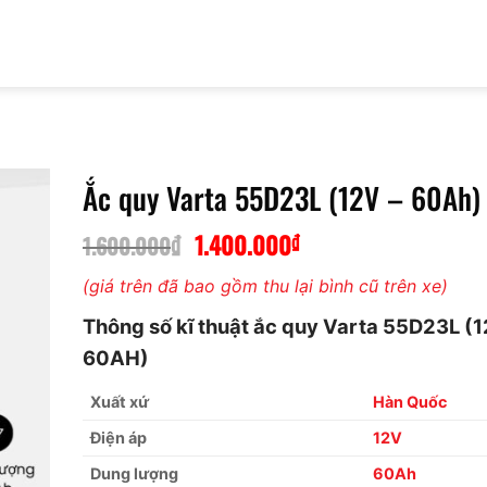
Ắc quy Varta 55D23L (12V – 60Ah)
₫
1.400.000
₫
Giá
Giá
1.600.000
gốc
hiện
(giá trên đã bao gồm thu lại bình cũ trên xe)
là:
tại
1.600.000₫.
là:
Thông số kĩ thuật ắc quy Varta 55D23L
(1
1.400.000₫.
60AH)
Xuất xứ
Hàn Quốc
Điện áp
12V
Dung lượng
60Ah