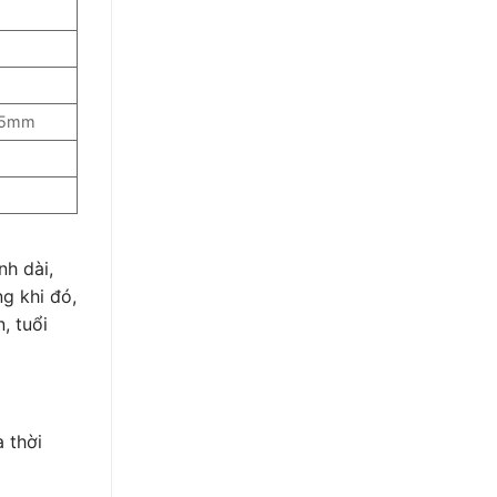
25mm
nh dài,
g khi đó,
, tuổi
 thời