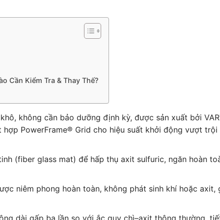
Nào Cần Kiểm Tra & Thay Thế?
khô, không cần bảo dưỡng định kỳ, được sản xuất bởi VAR
hợp PowerFrame® Grid cho hiệu suất khởi động vượt trội
inh (fiber glass mat) để hấp thụ axit sulfuric, ngăn hoàn to
ược niêm phong hoàn toàn, không phát sinh khí hoặc axit,
g dài gấp ba lần so với ắc quy chì–axit thông thường, tiế