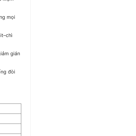
ong mọi
it–chì
giảm gián
ống đòi