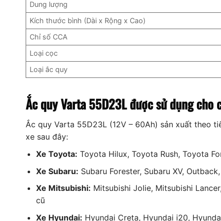
Dung lượng
Kích thước bình (Dài x Rộng x Cao)
Chỉ số CCA
Loại cọc
Loại ắc quy
Ắc quy Varta 55D23L được sử dụng cho c
Ắc quy Varta 55D23L (12V – 60Ah) sản xuất theo t
xe sau đây:
Xe Toyota:
Toyota Hilux, Toyota Rush, Toyota Fo
Xe Subaru:
Subaru Forester, Subaru XV, Outback
Xe Mitsubishi:
Mitsubishi Jolie, Mitsubishi Lancer
cũ
Xe Hyundai:
Hyundai Creta, Hyundai i20, Hyundai