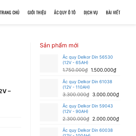
TRANG CHỦ
GIỚI THIỆU
ẮC QUY Ô TÔ
DỊCH VỤ
BÀI VIẾT
Sản phẩm mới
Ắc quy Delkor Din 56530
(12V - 65AH)
Giá
Giá
1.750.000
₫
1.500.000
₫
gốc
hiện
Ắc quy Delkor Din 61038
là:
tại
(12V - 110AH)
1.750.000₫.
là:
2V –
Giá
Giá
3.300.000
₫
3.000.000
₫
1.500.00
gốc
hiện
Ắc quy Delkor Din 59043
là:
tại
(12V - 90AH)
3.300.000₫.
là:
Giá
Giá
2.300.000
₫
2.000.000
₫
3.000.
gốc
hiện
Ắc quy Delkor Din 60038
là:
tại
(12V - 100AH)