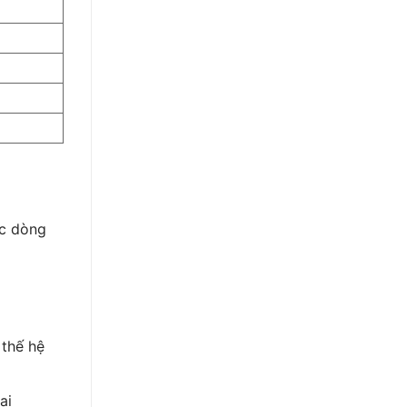
ác dòng
 thế hệ
ai