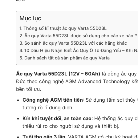
Mục lục
Thông số kĩ thuật ắc quy Varta 55D23L
Ắc quy Varta 55D23L được sử dụng cho các xe nào ?
So sánh ắc quy Varta 55D23L với các hãng khác
10 Dấu Hiệu Nhận Biết Ắc Quy Ô Tô Đang Yếu – Khi 
Danh sách tất cả sản phẩm ắc quy Varta
Ắc quy Varta 55D23L (12V – 60Ah)
là dòng ắc quy 
Đức theo công nghệ AGM Advanced Technology kết 
bền tối ưu.
Công nghệ AGM tiên tiến
: Sử dụng tấm sợi thủy t
tượng rò rỉ dung dịch.
Kín khí tuyệt đối, an toàn cao
: Hệ thống ắc quy đ
thiểu rủi ro cho người sử dụng và thiết bị.
Tuổi thọ gấp 3 lần
: VARTA AGM có chu kỳ hoạt độn