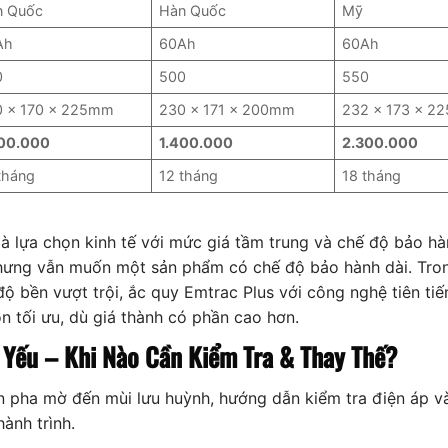
n Quốc
Hàn Quốc
Mỹ
Ah
60Ah
60Ah
0
500
550
0 x 170 x 225mm
230 x 171 x 200mm
232 x 173 x 2
400.000
1.400.000
2.300.000
tháng
12 tháng
18 tháng
à lựa chọn kinh tế với mức giá tầm trung và chế độ bảo hà
 nhưng vẫn muốn một sản phẩm có chế độ bảo hành dài. Tron
 bền vượt trội, ắc quy Emtrac Plus với công nghệ tiên tiến
n tối ưu, dù giá thành có phần cao hơn.
 Yếu – Khi Nào Cần Kiểm Tra & Thay Thế?
 pha mờ đến mùi lưu huỳnh, hướng dẫn kiểm tra điện áp và
ành trình.