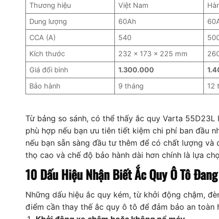
Thương hiệu
Việt Nam
Hà
Dung lượng
60Ah
60
CCA (A)
540
50
Kích thước
232 x 173 x 225 mm
26
Giá đổi bình
1.300.000
1.
Bảo hành
9 tháng
12 
Từ bảng so sánh, có thể thấy ắc quy Varta 55D23L l
phù hợp nếu bạn ưu tiên tiết kiệm chi phí ban đầu
nếu bạn sẵn sàng đầu tư thêm để có chất lượng và độ
thọ cao và chế độ bảo hành dài hơn chính là lựa chọ
10 Dấu Hiệu Nhận Biết Ắc Quy Ô Tô Đang
Những dấu hiệu ắc quy kém, từ khởi động chậm, đèn
điểm cần thay thế ắc quy ô tô để đảm bảo an toàn h
Khởi động xe chậm hoặc không nổ máy