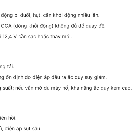
động bị đuối, hụt, cần khởi động nhiều lần.
 CCA (dòng khởi động) không đủ để quay đề.
 12,4 V cần sạc hoặc thay mới.
g tải.
 ổn định do điện áp đầu ra ắc quy suy giảm.
 suất; nếu vẫn mờ dù máy nổ, khả năng ắc quy kém cao.
iên hồi.
 điện áp sụt sâu.