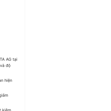
TA AG tại
 và độ
àn hiện
 giảm
t kiệm