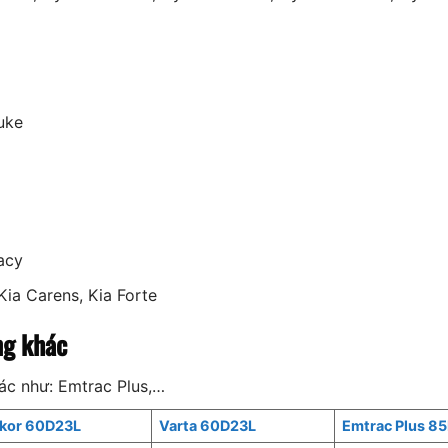
Juke
acy
Kia Carens, Kia Forte
ng khác
ác như: Emtrac Plus,…
lkor 60D23L
Varta 60D23L
Emtrac Plus 8