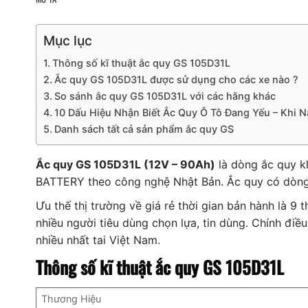
Mục lục
Thông số kĩ thuật ắc quy GS 105D31L
Ắc quy GS 105D31L được sử dụng cho các xe nào ?
So sánh ắc quy GS 105D31L với các hãng khác
10 Dấu Hiệu Nhận Biết Ắc Quy Ô Tô Đang Yếu – Khi 
Danh sách tất cả sản phẩm ắc quy GS
Ắc quy GS 105D31L (12V – 90Ah)
là dòng ắc quy k
BATTERY theo công nghệ Nhật Bản. Ắc quy có dòng
Ưu thế thị trường về giá rẻ thời gian bản hành là 9
nhiều người tiêu dùng chọn lựa, tin dùng. Chính đi
nhiều nhất tai Việt Nam.
Thông số kĩ thuật ắc quy GS 105D31L
Thương Hiệu