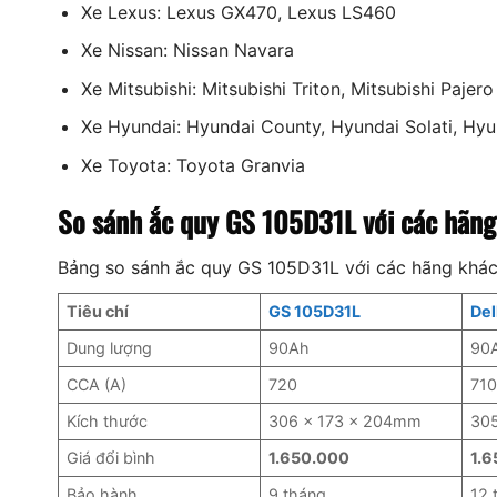
Xe Lexus: Lexus GX470, Lexus LS460
Xe Nissan: Nissan Navara
Xe Mitsubishi: Mitsubishi Triton, Mitsubishi Pajero
Xe Hyundai: Hyundai County, Hyundai Solati, Hy
Xe Toyota: Toyota Granvia
So sánh ắc quy GS 105D31L với các hãng
Bảng so sánh ắc quy GS 105D31L với các hãng khác 
Tiêu chí
GS 105D31L
Del
Dung lượng
90Ah
90
CCA (A)
720
71
Kích thước
306 x 173 x 204mm
30
Giá đổi bình
1.650.000
1.
Bảo hành
9 tháng
12 