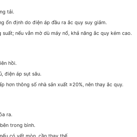
g tải.
 ổn định do điện áp đầu ra ắc quy suy giảm.
 suất; nếu vẫn mờ dù máy nổ, khả năng ắc quy kém cao.
iên hồi.
 điện áp sụt sâu.
ấp hơn thông số nhà sản xuất ≥20%, nên thay ắc quy.
ỏa ra.
 bên trong bình.
 nếu có vết mòn, cần thay thế.