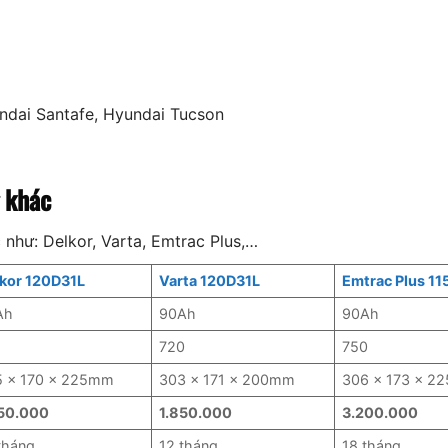
undai Santafe, Hyundai Tucson
 khác
như: Delkor, Varta, Emtrac Plus,…
kor 120D31L
Varta 120D31L
Emtrac Plus 11
Ah
90Ah
90Ah
0
720
750
5 x 170 x 225mm
303 x 171 x 200mm
306 x 173 x 2
650.000
1.850.000
3.200.000
tháng
12 tháng
18 tháng