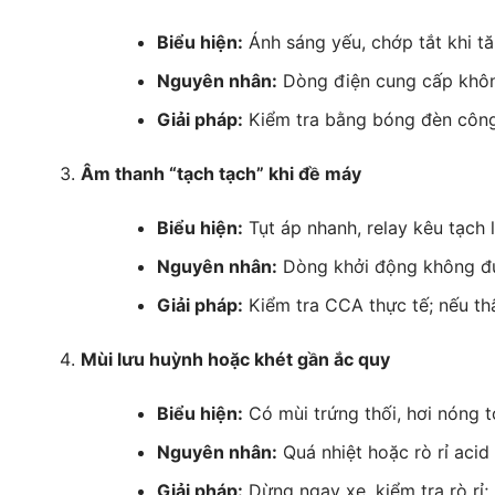
Biểu hiện:
Ánh sáng yếu, chớp tắt khi tăn
Nguyên nhân:
Dòng điện cung cấp không
Giải pháp:
Kiểm tra bằng bóng đèn công
Âm thanh “tạch tạch” khi đề máy
Biểu hiện:
Tụt áp nhanh, relay kêu tạch l
Nguyên nhân:
Dòng khởi động không đủ,
Giải pháp:
Kiểm tra CCA thực tế; nếu th
Mùi lưu huỳnh hoặc khét gần ắc quy
Biểu hiện:
Có mùi trứng thối, hơi nóng t
Nguyên nhân:
Quá nhiệt hoặc rò rỉ acid
Giải pháp:
Dừng ngay xe, kiểm tra rò rỉ;