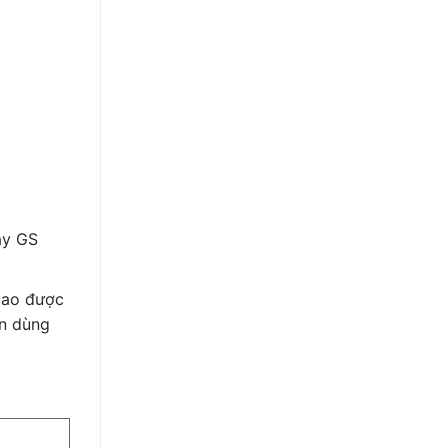
áy GS
 cao được
in dùng