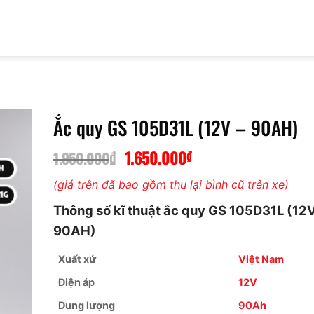
Ắc quy GS 105D31L (12V – 90AH)
₫
1.650.000
₫
Giá
Giá
1.950.000
gốc
hiện
(giá trên đã bao gồm thu lại bình cũ trên xe)
là:
tại
1.950.000₫.
là:
Thông số kĩ thuật ắc quy GS 105D31L (12V
1.650.000₫.
90AH)
Xuất xứ
Việt Nam
Điện áp
12V
Dung lượng
90Ah