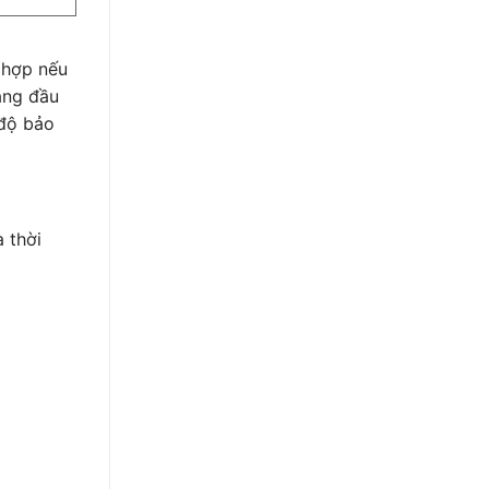
ù hợp nếu
àng đầu
 độ bảo
 thời