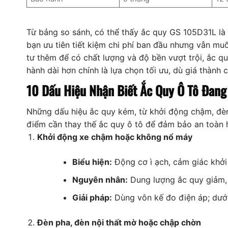
Từ bảng so sánh, có thể thấy ắc quy GS 105D31L là l
bạn ưu tiên tiết kiệm chi phí ban đầu nhưng vẫn mu
tư thêm để có chất lượng và độ bền vượt trội, ắc qu
hành dài hơn chính là lựa chọn tối ưu, dù giá thành
10 Dấu Hiệu Nhận Biết Ắc Quy Ô Tô Đang
Những dấu hiệu ắc quy kém, từ khởi động chậm, đèn
điểm cần thay thế ắc quy ô tô để đảm bảo an toàn h
Khởi động xe chậm hoặc không nổ máy
Biểu hiện:
Động cơ ì ạch, cảm giác khởi 
Nguyên nhân:
Dung lượng ắc quy giảm,
Giải pháp:
Dùng vôn kế đo điện áp; dưới
Đèn pha, đèn nội thất mờ hoặc chập chờn