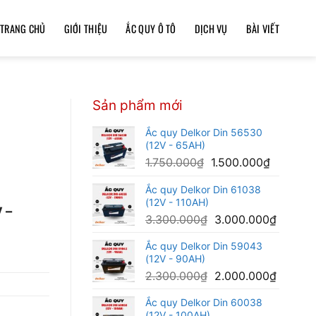
TRANG CHỦ
GIỚI THIỆU
ẮC QUY Ô TÔ
DỊCH VỤ
BÀI VIẾT
Sản phẩm mới
Ắc quy Delkor Din 56530
(12V - 65AH)
Giá
Giá
1.750.000
₫
1.500.000
₫
gốc
hiện
Ắc quy Delkor Din 61038
là:
tại
(12V - 110AH)
1.750.000₫.
là:
 –
Giá
Giá
3.300.000
₫
3.000.000
₫
1.500.00
gốc
hiện
Ắc quy Delkor Din 59043
là:
tại
(12V - 90AH)
3.300.000₫.
là:
Giá
Giá
2.300.000
₫
2.000.000
₫
3.000.
gốc
hiện
Ắc quy Delkor Din 60038
là:
tại
(12V - 100AH)