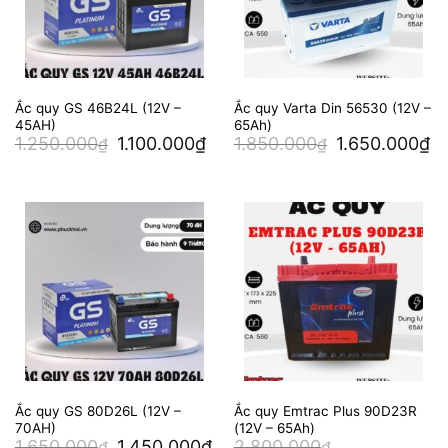
Ắc quy GS 46B24L (12V –
Ắc quy Varta Din 56530 (12V –
45AH)
65Ah)
Giá
Giá
Giá
Gi
1.250.000
1.100.000
₫
1.850.000
1.650.000
₫
₫
₫
gốc
hiện
gốc
hi
là:
tại
là:
tại
1.250.000₫.
là:
1.850.000₫.
là:
1.100.000₫.
1.
Ắc quy GS 80D26L (12V –
Ắc quy Emtrac Plus 90D23R
70AH)
(12V – 65Ah)
Giá
Giá
1.650.000
1.450.000
₫
2.800.000
₫
₫