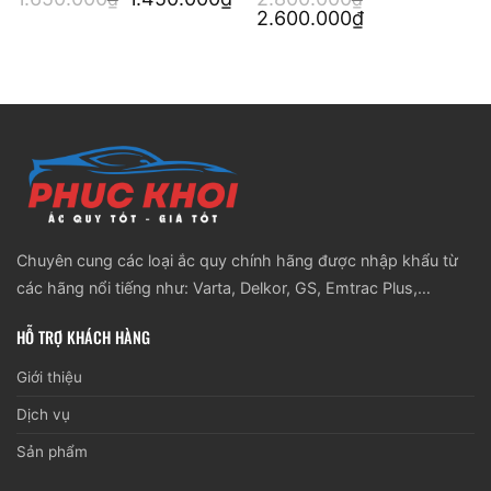
gốc
hiện
Giá
Giá
2.600.000
₫
là:
tại
gốc
hiện
1.650.000₫.
là:
là:
tại
1.450.000₫.
2.800.000₫.
là:
2.600.000₫.
Chuyên cung các loại ắc quy chính hãng được nhập khẩu từ
các hãng nổi tiếng như: Varta, Delkor, GS, Emtrac Plus,…
HỖ TRỢ KHÁCH HÀNG
Giới thiệu
Dịch vụ
Sản phẩm