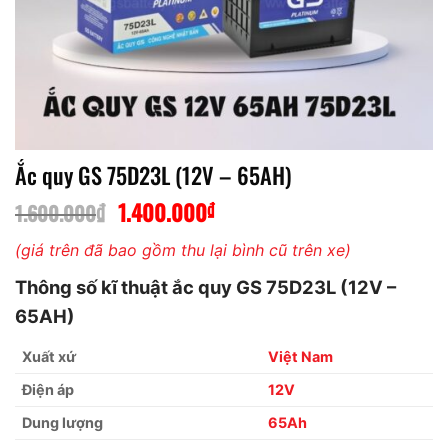
Ắc quy GS 75D23L (12V – 65AH)
₫
1.400.000
₫
Giá
Giá
1.600.000
gốc
hiện
(giá trên đã bao gồm thu lại bình cũ trên xe)
là:
tại
1.600.000₫.
là:
Thông số kĩ thuật ắc quy GS 75D23L (12V –
1.400.000₫.
65AH)
Xuất xứ
Việt Nam
Điện áp
12V
Dung lượng
65Ah