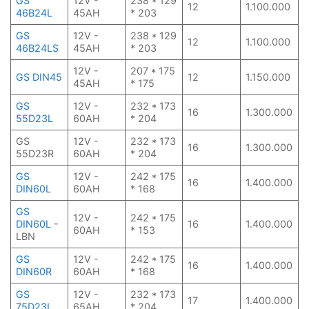
GS
12V -
238 * 129
12
1.100.000
46B24L
45AH
* 203
GS
12V -
238 * 129
12
1.100.000
46B24LS
45AH
* 203
12V -
207 * 175
GS DIN45
12
1.150.000
45AH
* 175
GS
12V -
232 * 173
16
1.300.000
55D23L
60AH
* 204
GS
12V -
232 * 173
16
1.300.000
55D23R
60AH
* 204
GS
12V -
242 * 175
16
1.400.000
DIN60L
60AH
* 168
GS
12V -
242 * 175
DIN60L
-
16
1.400.000
60AH
* 153
LBN
GS
12V -
242 * 175
16
1.400.000
DIN60R
60AH
* 168
GS
12V -
232 * 173
17
1.400.000
75D23L
65AH
* 204