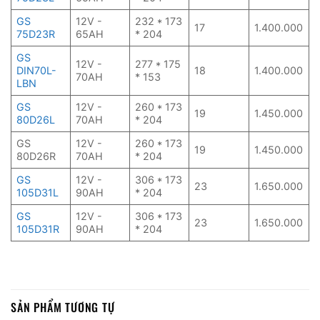
GS
12V -
232 * 173
17
1.400.000
75D23R
65AH
* 204
GS
12V -
277 * 175
DIN70L-
18
1.400.000
70AH
* 153
LBN
GS
12V -
260 * 173
19
1.450.000
80D26L
70AH
* 204
GS
12V -
260 * 173
19
1.450.000
80D26R
70AH
* 204
GS
12V -
306 * 173
23
1.650.000
105D31L
90AH
* 204
GS
12V -
306 * 173
23
1.650.000
105D31R
90AH
* 204
SẢN PHẨM TƯƠNG TỰ