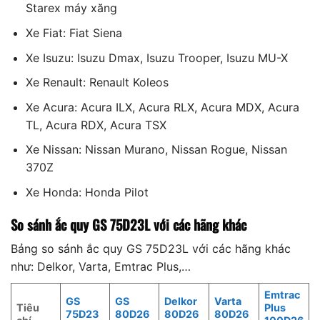
Starex máy xăng
Xe Fiat: Fiat Siena
Xe Isuzu: Isuzu Dmax, Isuzu Trooper, Isuzu MU-X
Xe Renault: Renault Koleos
Xe Acura: Acura ILX, Acura RLX, Acura MDX, Acura
TL, Acura RDX, Acura TSX
Xe Nissan: Nissan Murano, Nissan Rogue, Nissan
370Z
Xe Honda: Honda Pilot
So sánh ắc quy GS
75D23L
với các hãng khác
Bảng so sánh ắc quy GS 75D23L với các hãng khác
như: Delkor, Varta, Emtrac Plus,…
Emtrac
GS
GS
Delkor
Varta
Tiêu
Plus
75D23
80D26
80D26
80D26