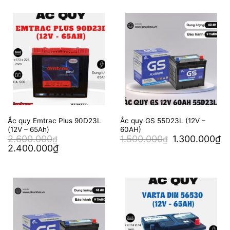
Ắc quy Emtrac Plus 90D23L
Ắc quy GS 55D23L (12V –
(12V – 65Ah)
60AH)
Giá
Gi
2.600.000
1.500.000
1.300.000
₫
₫
₫
gốc
hi
Giá
Giá
2.400.000
₫
là:
tại
gốc
hiện
1.500.000₫.
là:
là:
tại
1.
2.600.000₫.
là:
2.400.000₫.