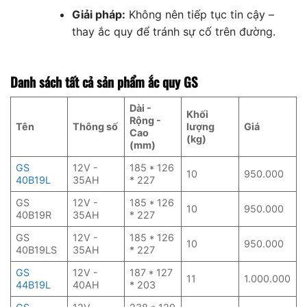
Giải pháp:
Không nên tiếp tục tin cậy –
thay ắc quy để tránh sự cố trên đường.
Danh sách tất cả sản phẩm ắc quy GS
Dài -
Khối
Rộng -
Tên
Thông số
lượng
Giá
Cao
(kg)
(mm)
GS
12V -
185 * 126
10
950.000
40B19L
35AH
* 227
GS
12V -
185 * 126
10
950.000
40B19R
35AH
* 227
GS
12V -
185 * 126
10
950.000
40B19LS
35AH
* 227
GS
12V -
187 * 127
11
1.000.000
44B19L
40AH
* 203