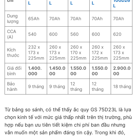
chí
100D26
L
L
L
L
L
Dung
65Ah
70Ah
70Ah
70Ah
70Ah
lượng
CCA
540
600
560
600
620
(A)
232 x
260 x
260 x
260 x
260 x
Kích
173 x
173 x
170 x
172 x
173 x
thước
225mm
225mm
225mm
225mm
225mm
Giá đổi
1.400.
1.450.0
1.550.0
1.550.0
2.900.0
bình
000
00
00
00
00
Bảo
12
12
9 tháng
9 tháng
18 tháng
hành
tháng
tháng
Từ bảng so sánh, có thể thấy ắc quy GS 75D23L là lựa
chọn kinh tế với mức giá thấp nhất trên thị trường, phù
hợp nếu bạn ưu tiên tiết kiệm chi phí ban đầu nhưng
vẫn muốn một sản phẩm đáng tin cậy. Trong khi đó,